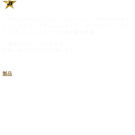
プロのメタルエンブレム、ピンバッジ、メタルキーチェ
ーン、メダル、チャレンジコイン、ポリスバッジ、カー
エンブレム、ベルトバックルの製造業者
ご連絡お待ちしております！
お知らせいただければ幸いです。
製品
金属製ピンズ・社章バッジ
オリジナル金属キーホルダー
オリジナルチャレンジコイン
オリジナルメダル