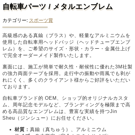
自転車パーツ / メタルエンブレム
カテゴリー:
スポーツ賞
高級感のある真鍮（ブラス）や、軽量なアルミニウムを
使用した自転車用ヘッドバッジ（ヘッドチューブエンブ
レム）を、ご希望のサイズ・形状・カラー・金属仕上げ
で完全オーダーメイド製作いたします。
裏面には、施工が簡単で耐久性・耐候性に優れた3M社製
の強力両面テープを採用。走行中の振動や雨風でも剥が
れにくく、多くのクライアント様からご好評をいただい
ております。
自転車ブランド的 OEM、ショップ的オリジナルカスタ
ム、周年記念モデルなど、ブランディングを極限まで高
める高品質なエンブレムは、豊富な実績を持つJin
Sheu（ジンシュー）にお任せください。
材質：
真鍮（真ちゅう）、アルミニウム