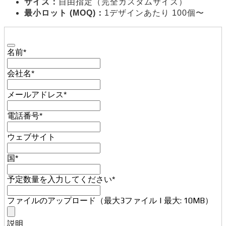
サイズ：
自由指定（完全カスタムサイズ）
最小ロット (MOQ)：
1デザインあたり 100個〜
Phone
名前
*
Number
*
会社名
*
メールアドレス
*
電話番号
*
ウェブサイト
国
*
予定数量を入力してください
*
ファイルのアップロード（最大3ファイル | 最大: 10MB）
説明