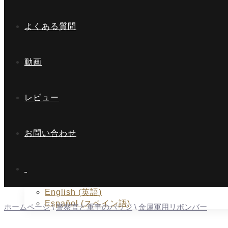
よくある質問
動画
レビュー
お問い合わせ
English
(
英語
)
Español
(
スペイン語
)
ホームページ
\
警察官と軍事のバッジ
\
金属軍用リボンバー