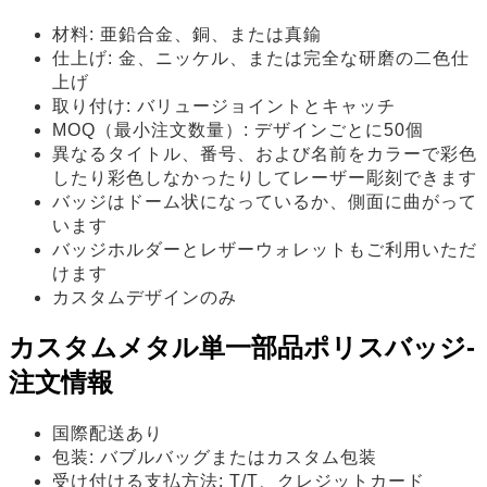
材料: 亜鉛合金、銅、または真鍮
仕上げ: 金、ニッケル、または完全な研磨の二色仕
上げ
取り付け: バリュージョイントとキャッチ
MOQ（最小注文数量）: デザインごとに50個
異なるタイトル、番号、および名前をカラーで彩色
したり彩色しなかったりしてレーザー彫刻できます
バッジはドーム状になっているか、側面に曲がって
います
バッジホルダーとレザーウォレットもご利用いただ
けます
カスタムデザインのみ
カスタムメタル単一部品ポリスバッジ-
注文情報
国際配送あり
包装: バブルバッグまたはカスタム包装
受け付ける支払方法: T/T、クレジットカード