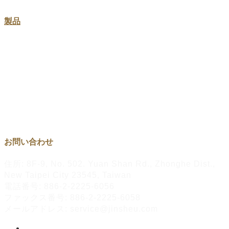
製品
金属製ピンズ・社章バッジ
オリジナル金属キーホルダー
オリジナルチャレンジコイン
オリジナルメダル
お問い合わせ
住所: 8F-9, No. 502. Yuan Shan Rd., Zhonghe Dist.,
New Taipei City 23545, Taiwan
電話番号: 886-2-2225-6056
ファックス番号: 886-2-2225-6058
メールアドレス: service@jinsheu.com