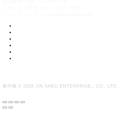
電話番号: 886-2-2225-6056
ファックス番号: 886-2-2225-6058
メールアドレス: service@jinsheu.com
著作権 © 2026 JIN SHEU ENTERPRISE., CO., LTD.