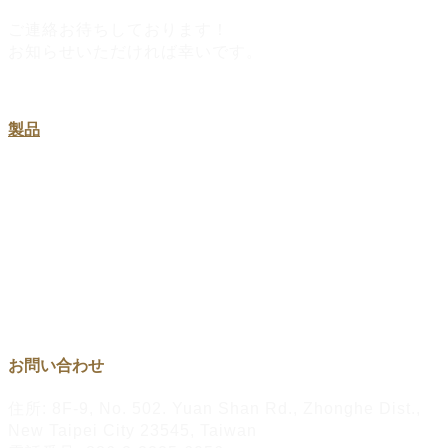
ご連絡お待ちしております！
お知らせいただければ幸いです。
製品
金属製ピンズ・社章バッジ
オリジナル金属キーホルダー
オリジナルチャレンジコイン
オリジナルメダル
お問い合わせ
住所: 8F-9, No. 502. Yuan Shan Rd., Zhonghe Dist.,
New Taipei City 23545, Taiwan