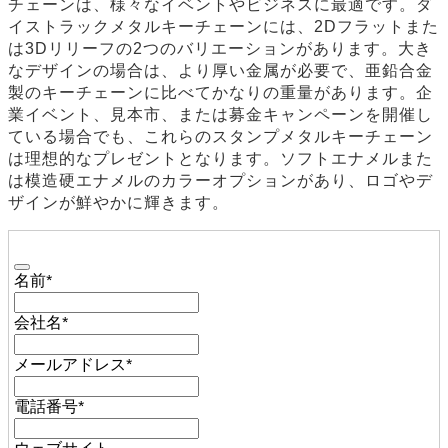
チェーンは、様々なイベントやビジネスに最適です。ダ
イストラックメタルキーチェーンには、2Dフラットまた
は3Dリリーフの2つのバリエーションがあります。大き
なデザインの場合は、より厚い金属が必要で、亜鉛合金
製のキーチェーンに比べてかなりの重量があります。企
業イベント、見本市、または募金キャンペーンを開催し
ている場合でも、これらのスタンプメタルキーチェーン
は理想的なプレゼントとなります。ソフトエナメルまた
は模造硬エナメルのカラーオプションがあり、ロゴやデ
ザインが鮮やかに輝きます。
Phone
名前
*
Number
*
会社名
*
メールアドレス
*
電話番号
*