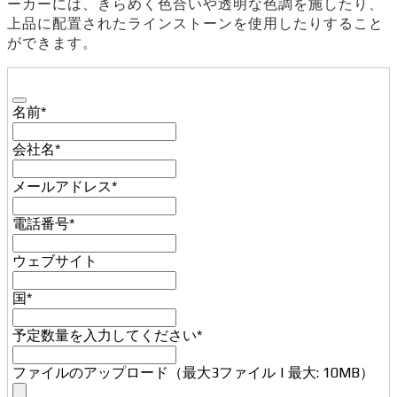
ーカーには、きらめく色合いや透明な色調を施したり、
上品に配置されたラインストーンを使用したりすること
ができます。
名前
*
会社名
*
メールアドレス
*
電話番号
*
ウェブサイト
国
*
Contact
予定数量を入力してください
*
Email
*
ファイルのアップロード（最大3ファイル | 最大: 10MB）