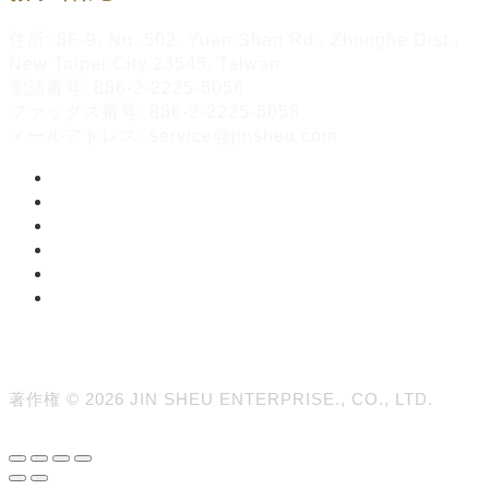
住所: 8F-9, No. 502. Yuan Shan Rd., Zhonghe Dist.,
New Taipei City 23545, Taiwan
電話番号: 886-2-2225-6056
ファックス番号: 886-2-2225-6058
メールアドレス: service@jinsheu.com
著作権 © 2026 JIN SHEU ENTERPRISE., CO., LTD.