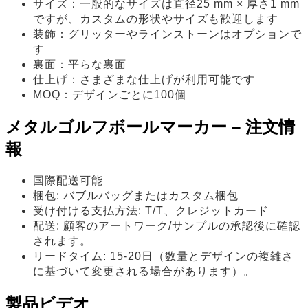
サイズ：一般的なサイズは直径25 mm × 厚さ1 mm
ですが、カスタムの形状やサイズも歓迎します
装飾：グリッターやラインストーンはオプションで
す
裏面：平らな裏面
仕上げ：さまざまな仕上げが利用可能です
MOQ：デザインごとに100個
メタルゴルフボールマーカー – 注文情
報
国際配送可能
梱包: バブルバッグまたはカスタム梱包
受け付ける支払方法: T/T、クレジットカード
配送: 顧客のアートワーク/サンプルの承認後に確認
されます。
リードタイム: 15-20日（数量とデザインの複雑さ
に基づいて変更される場合があります）。
製品ビデオ