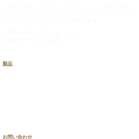
プロのメタルエンブレム、ピンバッジ、メタルキーチェ
ーン、メダル、チャレンジコイン、ポリスバッジ、カー
エンブレム、ベルトバックルの製造業者
ご連絡お待ちしております！
お知らせいただければ幸いです。
製品
金属製ピンズ・社章バッジ
オリジナル金属キーホルダー
オリジナルチャレンジコイン
オリジナルメダル
お問い合わせ