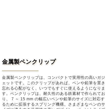
金属製ペンクリップ
金属製ペンクリップは、コンパクトで実用性の高いガジ
ェットです。このクリップがあれば、ペンや鉛筆を置き
忘れる心配がなく、いつでもすぐに使えるようになりま
す。ペンクリップは、耐久性のある鉄素材で作られてお
り、 7 ～ 15 mm の幅広いペンや鉛筆のサイズに対応す
るために拡張するスプリング機構。さまざまなペンのサ