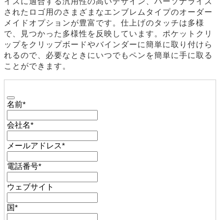
イズに適合する汎用性の高いデザイン、パーソナライズ
されたロゴ用のさまざまなエンブレムタイプのオーダー
メイドオプションが豊富です。仕上げのタッチは多様
で、見つかった多様性を反映しています。ポケットクリ
ップをクリップボードやバインダーに簡単に取り付けら
れるので、必要なときにいつでもペンを簡単に手に取る
ことができます。
名前
*
会社名
*
メールアドレス
*
電話番号
*
Email
ウェブサイト
Address
*
国
*