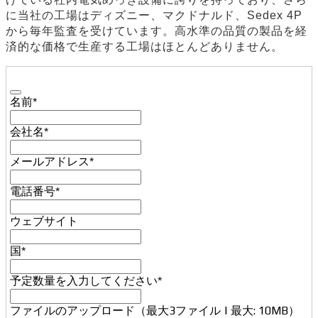
に当社の工場はディズニー、マクドナルド、Sedex 4P
から毎年監査を受けています。高水準の品質の製品を経
済的な価格で生産する工場はほとんどありません。
名前
*
会社名
*
メールアドレス
*
電話番号
*
Company
ウェブサイト
Name
*
国
*
予定数量を入力してください
*
ファイルのアップロード（最大3ファイル | 最大: 10MB）