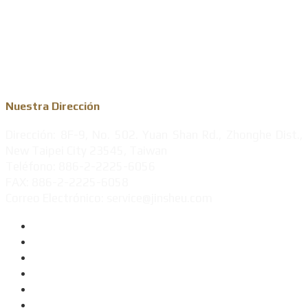
Moneda conmemorativa personalizada
Medalla de metal
Nuestra Dirección
Dirección: 8F-9, No. 502. Yuan Shan Rd., Zhonghe Dist.,
New Taipei City 23545, Taiwan
Teléfono: 886-2-2225-6056
FAX: 886-2-2225-6058
Correo Electrónico: service@jinsheu.com