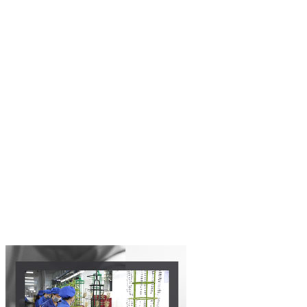
Jin Sheu es el principal productor de pines de solapa
personalizados de metal de calidad premium. Nuestros
productos cumplen estrictamente con las normas de
seguridad establecidas por CPSIA y EN71. Nos
enorgullece contar con auditorías y aprobaciones de
marcas reconocidas como Disney, NBC, Universal Studio,
Polo Ralph Lauren, Bureau Veritas, Starbucks y
McDonald's. Además, contamos con una licencia de
galvanoplastia del gobierno chino y una planta de
tratamiento de aguas residuales para prevenir la
contaminación del agua. Ofrecemos precios directos de
fábrica, garantías de entrega puntual y una inspección de
calidad del 100% para garantizar tu satisfacción.