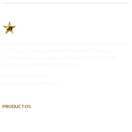
Fabricante Profesional de Emblemas Metálicos, Insignias
de Solapa, Llaveros de Metal, Medallas, Monedas
Conmemorativas, Insignias Policiales, Emblemas de
Automóviles, Hebillas de Cinturón.
¡Ponte en contacto!
Nos encantaría saber de ti.
PRODUCTOS
Pin de solapa personalizado
Llavero de metal personalizado