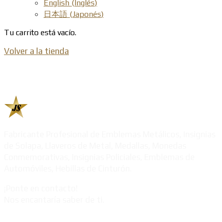
English
(
Inglés
)
日本語
(
Japonés
)
Tu carrito está vacío.
Volver a la tienda
Fabricante Profesional de Emblemas Metálicos, Insignias
de Solapa, Llaveros de Metal, Medallas, Monedas
Conmemorativas, Insignias Policiales, Emblemas de
Automóviles, Hebillas de Cinturón.
¡Ponte en contacto!
Nos encantaría saber de ti.