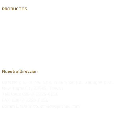
PRODUCTOS
Pin de solapa personalizado
Llavero de metal personalizado
Moneda conmemorativa personalizada
Medalla de metal
Nuestra Dirección
Dirección: 8F-9, No. 502. Yuan Shan Rd., Zhonghe Dist.,
New Taipei City 23545, Taiwan
Teléfono: 886-2-2225-6056
FAX: 886-2-2225-6058
Correo Electrónico: service@jinsheu.com