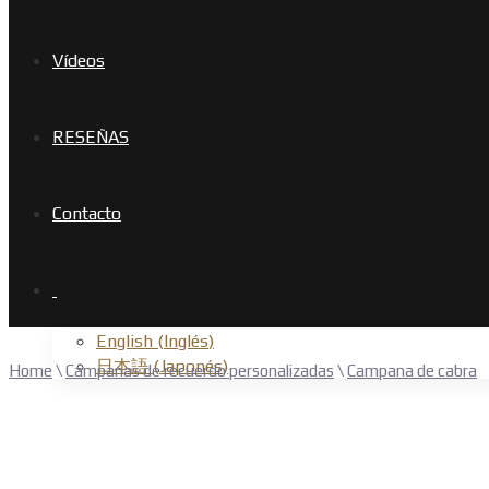
Vídeos
RESEÑAS
Contacto
English
(
Inglés
)
日本語
(
Japonés
)
Home
\
Campanas de recuerdo personalizadas
\
Campana de cabra