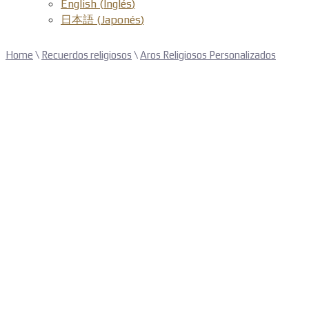
English
(
Inglés
)
日本語
(
Japonés
)
Home
\
Recuerdos religiosos
\
Aros Religiosos Personalizados