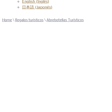
English
(
Inglés
)
日本語
(
Japonés
)
Home
\
Regalos turísticos
\
Abrebotellas Turísticos