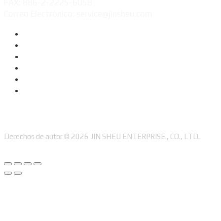
FAX: 886-2-2225-6058
Correo Electrónico: service@jinsheu.com
Derechos de autor © 2026 JIN SHEU ENTERPRISE., CO., LTD.