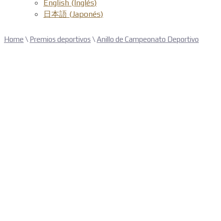
English
(
Inglés
)
日本語
(
Japonés
)
Home
\
Premios deportivos
\
Anillo de Campeonato Deportivo