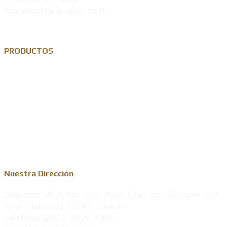
Nos encantaría saber de ti.
PRODUCTOS
Pin de solapa personalizado
Llavero de metal personalizado
Moneda conmemorativa personalizada
Medalla de metal
Nuestra Dirección
Dirección: 8F-9, No. 502. Yuan Shan Rd., Zhonghe Dist.,
New Taipei City 23545, Taiwan
Teléfono: 886-2-2225-6056