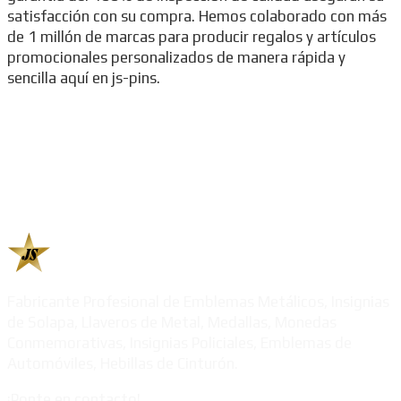
satisfacción con su compra. Hemos colaborado con más
de 1 millón de marcas para producir regalos y artículos
promocionales personalizados de manera rápida y
sencilla aquí en js-pins.
Fabricante Profesional de Emblemas Metálicos, Insignias
de Solapa, Llaveros de Metal, Medallas, Monedas
Conmemorativas, Insignias Policiales, Emblemas de
Automóviles, Hebillas de Cinturón.
¡Ponte en contacto!